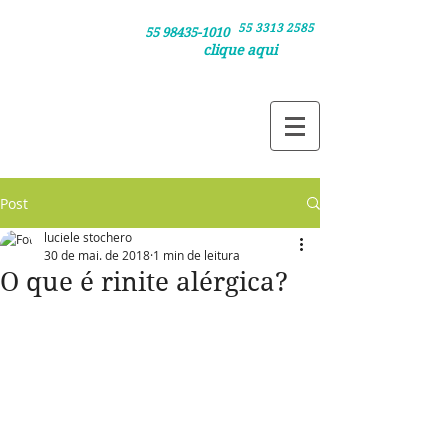
55 3313 2585
Clique nos números /
55 98435-1010
clique aqui
e agende sua consulta pelo telefone ou
e agende via whatsapp
Post
luciele stochero
30 de mai. de 2018
1 min de leitura
O que é rinite alérgica?