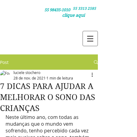
55 3313 2585
Clique nos números /
55 98435-1010
clique aqui
e agende sua consulta pelo telefone ou
e agende via whatsapp
Post
luciele stochero
28 de nov. de 2021
1 min de leitura
7 DICAS PARA AJUDAR A
MELHORAR O SONO DAS
CRIANÇAS
Neste último ano, com todas as 
mudanças que o mundo vem 
sofrendo, tenho percebido cada vez 