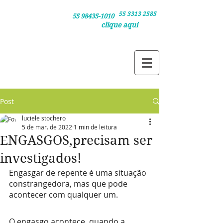
55 3313 2585
Clique nos números /
55 98435-1010
clique aqui
e agende sua consulta pelo telefone ou
e agende via whatsapp
Post
luciele stochero
5 de mar. de 2022
1 min de leitura
ENGASGOS,precisam ser
investigados!
Engasgar de repente é uma situação 
constrangedora, mas que pode 
acontecer com qualquer um. 
O engasgo acontece, quando a 