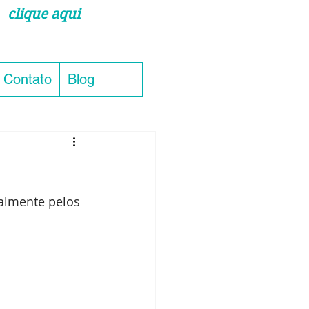
clique aqui
 e agende via whatsapp
Contato
Blog
almente pelos 