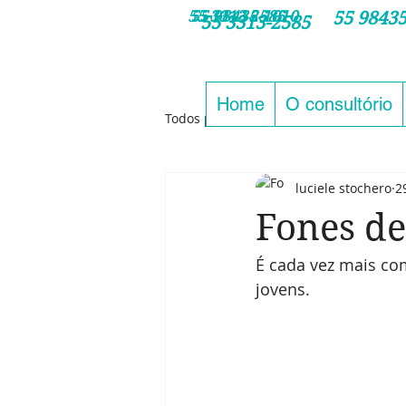
Botão
55 3313 2585
55 98435-1010
55 98435
Clique nos números / e agende
55 3313-2585
Home
O consultório
Todos posts
luciele stochero
2
Fones de
É cada vez mais co
jovens.