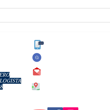
Você já ouviu falar no
Mas 
Cpap?🧐
reso
55 3313- 2585
55 98435-1010
dralucielestochero@gmail.com
HERO
LOGISTA
Rua Quinze de Novembro, 1068, 
8
Centro
Santo Ângelo-
Rio Grande do Sul
Brasil