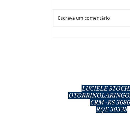
Escreva um comentário
Meu filho tem rinite e quer
um pet, e agora?
LUCIELE STOC
OTORRINOLARINGO
CRM -RS 3686
RQE 30338