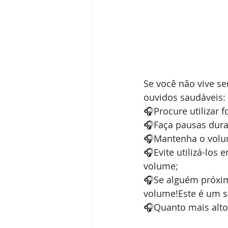
Se você não vive se
ouvidos saudáveis:
🎧Procure utilizar
🎧Faça pausas duran
🎧Mantenha o volum
🎧Evite utilizá-lo
volume;
🎧Se alguém próxim
volume!Este é um s
🎧Quanto mais alto