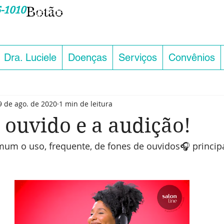
-1010
Botão
 sua consulta pelo telefone ou
Dra. Luciele
Doenças
Serviços
Convênios
9 de ago. de 2020
1 min de leitura
 ouvido e a audição!
mum o uso, frequente, de fones de ouvidos🎧 princip