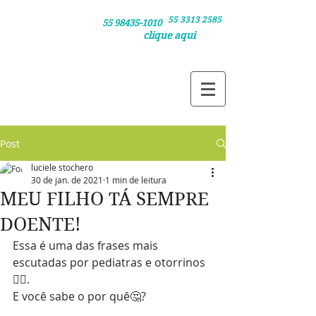
55 3313 2585
Clique nos números /
55 98435-1010
clique aqui
e agende sua consulta pelo telefone ou
e agende via whatsapp
Post
luciele stochero
30 de jan. de 2021
1 min de leitura
MEU FILHO TÁ SEMPRE
DOENTE!
Essa é uma das frases mais 
escutadas por pediatras e otorrinos
👩‍⚕️.
E você sabe o por quê🤔?