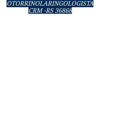
OTORRINOLARINGOLOGISTA
CRM -RS 36868
RQE 30338
55 3313- 2585
55 98435-1010