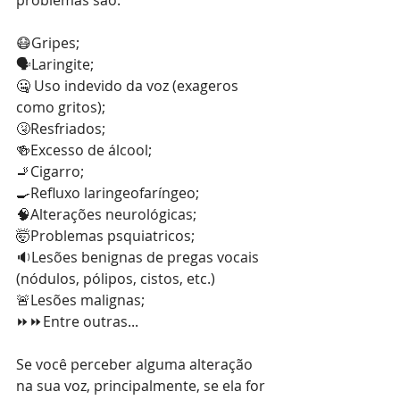
problemas são:
😷Gripes;
🗣️Laringite;
🤐 Uso indevido da voz (exageros 
como gritos);
🤧Resfriados;
🍻Excesso de álcool;
🚬Cigarro;
🍳Refluxo laringeofaríngeo;
🧠Alterações neurológicas;
🤯Problemas psquiatricos;
🔉Lesões benignas de pregas vocais 
(nódulos, pólipos, cistos, etc.)
🚨Lesões malignas;
⏩⏩Entre outras...
Se você perceber alguma alteração 
na sua voz, principalmente, se ela for 