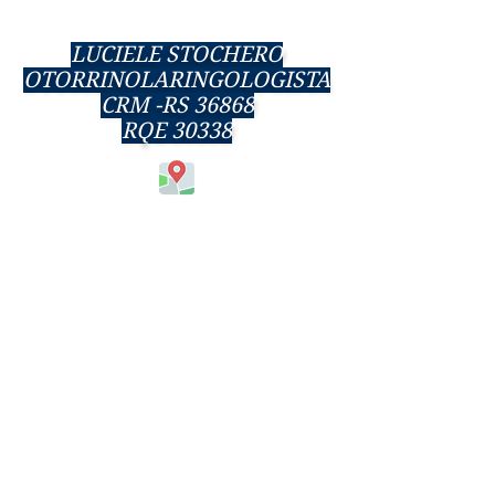
LUCIELE STOCHERO
OTORRINOLARINGOLOGISTA
CRM -RS 36868
RQE 30338
55 3313- 2585
55 98435-1010