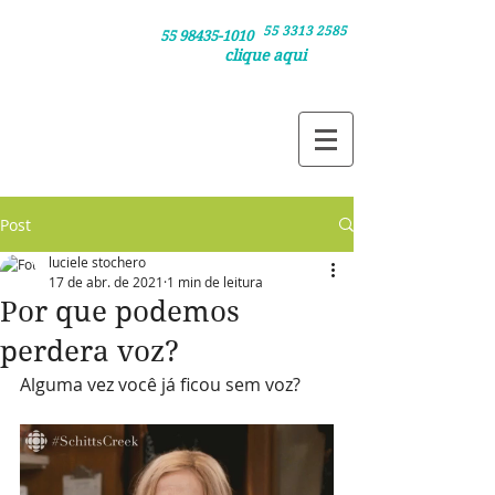
55 3313 2585
Clique nos números /
55 98435-1010
clique aqui
e agende sua consulta pelo telefone ou
e agende via whatsapp
Post
luciele stochero
17 de abr. de 2021
1 min de leitura
Por que podemos
perdera voz?
Alguma vez você já ficou sem voz?