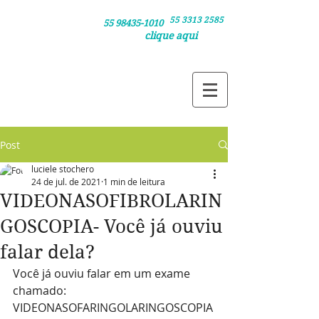
55 3313 2585
Clique nos números /
55 98435-1010
clique aqui
e agende sua consulta pelo telefone ou
e agende via whatsapp
Post
luciele stochero
24 de jul. de 2021
1 min de leitura
VIDEONASOFIBROLARIN
GOSCOPIA- Você já ouviu
falar dela?
Você já ouviu falar em um exame 
chamado: 
VIDEONASOFARINGOLARINGOSCOPIA